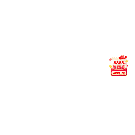
4、未来发展方向展望
展望未来，视频助理裁判（VAR）制度仍面临诸多挑
战，需要不断进行调整与完善。首先，应加强对于
VAR 操作人员技能培训，使他们能够更加熟练地识别
场上微妙变化，从而减少不必要错误。此外，还要建
立更加透明的信息反馈机制，让所有参与者都能了解
VAR 决策依据，提高大众信任感。
其次，各国足协应该制定统一明确的位置规范，以消
除各大联赛间因标准不一导致的问题。同时，通过国
际组织推动全球范围内针对 VAR 的合理讨论，实现共
享经验教训，为该系统的发展奠定基础。
最后，加强运动员与教练对于 VAR 的认知教育也十分