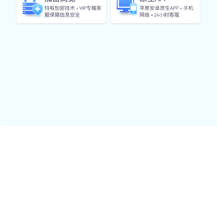
此外，不同国家和联赛对于VAR的使用标准也存在差
异，这使得球迷在观看不同赛事时常常难以理解何种
情况适用这一技术。例如，有些联赛在处理手球、越
位等规则上采取较为宽松或严格的态度，使得相同动
作在不同场合下会产生截然不同的结果。
2、裁判决策的重要性
尽管现代科技不断进步，但现场裁判做出的即时决策
依旧是足球比赛中不可或缺的一部分。每位裁判员都
经过系统培训，他们不仅需要对规则有深刻理解，还
需具备敏锐的观察力和快速反应能力。在高速变化的
比赛节奏中，这些能力尤为重要。
一个优秀的裁判能够通过自身经验及时判断场上的各
种复杂情况，并作出最合理的决定。这种能力是任何