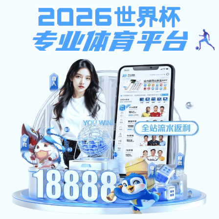
立即注册
华体会体育
带您畅享全球体育
盛事
专业平台，数据精准，
高清直播
覆盖热门体育项
目。
聚焦足球、篮球、电竞等赛事，
每日内容实时更
新
。
极速访问
下载APP