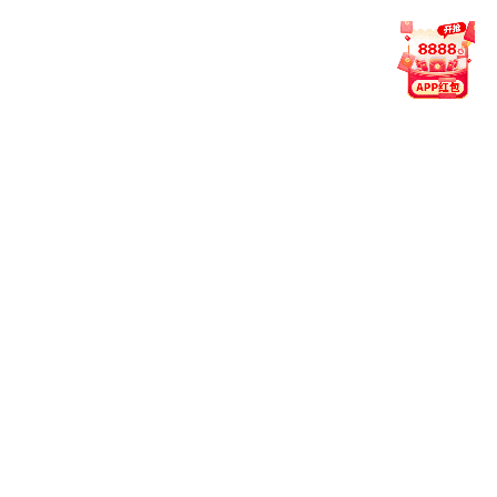
现出色时，他总是不遗余力地给予肯定与奖励。这种
正向反馈让球员们倍感振奋，也促使他们更加努力追
求卓越。
除此之外，通过定期的数据分析和成绩反馈，队伍成
员能够明确自身不足之处以及未来需要改进的发展方
向。这样的透明度不仅有助于个人成长，也推动整个
团队朝着共同目标迈进。
最终，在这种激励机制和成果反馈循环中，不仅提高
了球队整体水平，更加深了所有成员之间对胜利渴望
的不懈追求，使得他们不断超越自我，实现更高目
标。
总结：