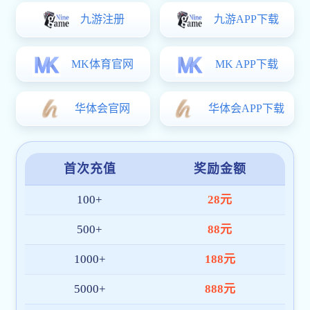
吉莱斯皮谈狄龙在体育馆的严
格训练风格与球员适应挑战的
心态
2026-03-03 15:53
120 次阅读
首页
/
体育焦点
本文将探讨吉莱斯皮对狄龙在体育馆的严格训练风格
及球员适应挑战心态的看法。首先，文章将分析狄龙
的训练方法，强调其高强度和系统性如何帮助球员提
升技能和体能。接着，将讨论这种严格训练风格对球
员心理建设的重要性，以及如何培养他们面对困难时
的韧性与适应能力。此外，文章还会探讨团队氛围在
这样的训练环境中所起到的作用，以及狄龙如何通过