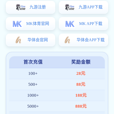
布鲁斯布朗谈控卫角色过去在
球队中难以触球的经历让他倍
感珍惜
2026-06-07 17:44
62 次阅读
首页
/
体育焦点
布鲁斯·布朗近期在采访中分享了他对控卫角色的理
解，以及自己在球队中难以触球的经历如何让他倍感
珍惜。作为一名职业篮球运动员，布朗曾经在场上面
临着较少的出手机会，这使得他更加体会到每一次球
权的重要性。他谈及自己从一个不太被重视的角色转
变为控卫后的心路历程，以及这个新角色对他的个人
成长和团队配合所带来的积极影响。文章将从四个方