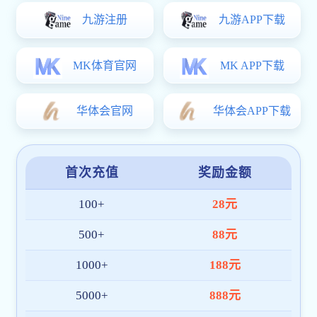
加内特透露与文班深入探讨攻
防技巧与心态调整未涉及垃圾
话内容
2026-06-15 00:56
48 次阅读
首页
/
体育焦点
在篮球界，攻击与防守的技巧以及心态的调整是每位
球员必不可少的修炼内容。近日，前NBA巨星凯文·加
内特透露，他与年轻天才文班进行了深入探讨，交流
了许多关于攻防技巧和心理素质方面的经验。这次对
话并没有涉及到垃圾话等场外因素，而更专注于如何
提升自身能力和应对高压环境中的表现。本文将从四
个方面详细探讨这一话题，包括双方交流的重要性、