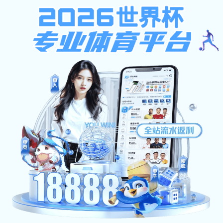
立即注册
华体会体育
带您畅享全球体育
盛事
专业平台，数据精准，
高清直播
覆盖热门体育项
目。
聚焦足球、篮球、电竞等赛事，
每日内容实时更
新
。
极速访问
下载APP