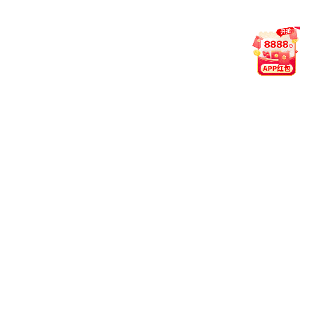
疑会对后者未来的发展产生积极影响。有了前辈传授
的新知识、新理念，相信文班将在今后的比赛中更加
从容不迫，展现出更多潜力。从长远看，这样的一次
互动不仅是技能上学习，更是思想上的启迪。
同时，这种跨代际沟通也进一步促进了篮球文化的发
展。在NBA这个充满竞争与挑战的平台上，新老交替
是必然趋势，而通过这样的互动，可以使得传统技艺
得到传承，让更多年轻人受益，从而推动整个联盟水
平提升。
总之，通过这次深入探讨，加内特不仅帮助文班梳理
了攻防思路，也引导其认识到心理素质的重要性，为
他的职业生涯奠定了坚实基础。这无疑将成为未来篮
球界新的典范，引导更多年轻球员走向成功之路。