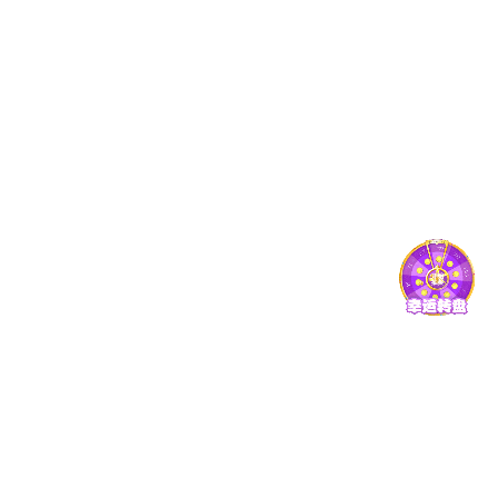
为，一个优秀球员需要具备灵活且迅速的脚步移动能
力，这不仅能提高个人防守效率，还能有效协助队友
进行区域防守。通过这种方式，可以最大限度地减少
对手得分机会，从而提升整支球队的防守水准。
再者，在传球和配合上，加内特表示应当重视球队整
体配合，而非单打独斗。他建议文班多多参与团队训
练，通过实践来感受不同队友之间配合所带来的化学
反应，这对于其未来发展至关重要。
3、心理素质提升
除了技术层面的探讨，加内特还深入分析了心理素质
在比赛中的作用。在高强度竞争下，如何保持冷静及
自信是成功关键之一。加内特以自己的经历为例，谈
到了他如何面对压力，并在关键时刻做出正确选择的