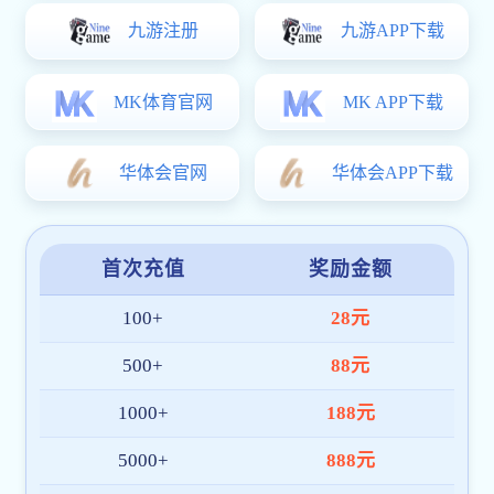
佩林卡应迅速补强阵容减轻东
契奇压力湖人防守乏力只能依
靠进攻取胜
2026-03-20 06:33
106 次阅读
首页
/
体育焦点
在当今NBA赛季中，洛杉矶湖人队面临着严峻的挑
战，尤其是在防守端的表现不尽如人意。球队管理层
佩林卡亟需采取措施，通过补强阵容来减轻明星球员
东契奇所承受的巨大压力。湖人的进攻虽然火力十
足，但如果缺乏有效的防守支撑，球队就无法持续取
得胜利。本文将从四个方面详细探讨这一问题，包括
湖人目前的阵容状况、东契奇的作用与压力、湖人的