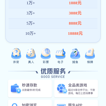
一挑战，以期提升球队在竞争激烈的西部联盟中的竞
争力。
1、阵容平衡的重要性
在现代篮球中，阵容平衡是影响球队整体表现的重要
因素之一。湖人队作为一支争冠球队，需要确保每个
位置都有合适的人选，以形成良好的攻防体系。如果
某些球员在进攻端表现突出，但防守端却相对薄弱，
就会导致整体战斗力下降。因此，在评估团队时，不
仅要关注单个球员的数据，还要考虑他们之间的协同
作用。
湖人的成功往往依赖于明星球员之间的默契配合。然
而，当队伍中的某些核心成员无法在防守上提供足够
支持时，就会增加其他球员的负担。这不仅影响到比