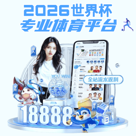
立即注册
华体会体育
带您畅享全球体育
盛事
专业平台，数据精准，
高清直播
覆盖热门体育项
目。
聚焦足球、篮球、电竞等赛事，
每日内容实时更
新
。
极速访问
下载APP